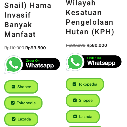
Wilayah
Snail) Hama
Kesatuan
Invasif
Pengelolaan
Banyak
Hutan (KPH)
Manfaat
Rp
88.000
Rp
80.000
Rp
110.000
Rp
93.500
Tokopedia
Shopee
Shopee
Tokopedia
Lazada
Lazada