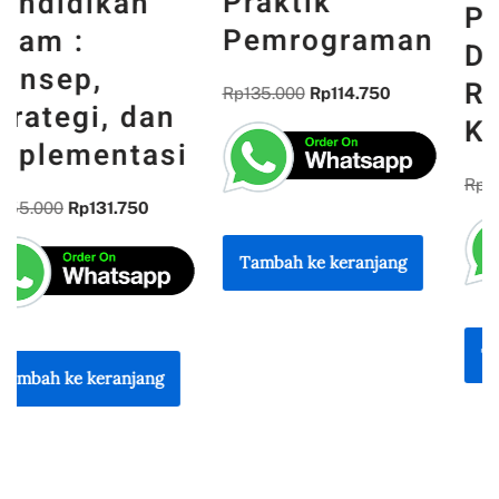
Pemrograman
n
DAN WAJAH
Dasar : Teori,
INDONESIA :
Konsep, dan
MEMORI,
Praktik
PENGALAMAN,
Pemrograman
DAN
REFLEKSI
Rp
135.000
Rp
114.750
KEBANGSAAN
Rp
300.000
Rp
255.000
Tambah ke keranjang
Tambah ke keranjang