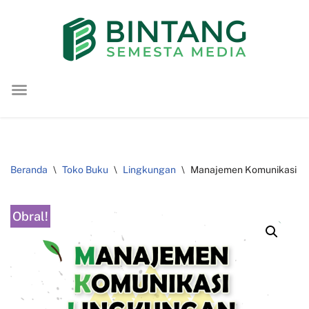
Lompat
ke
konten
Beranda
\
Toko Buku
\
Lingkungan
\
Manajemen Komunikasi Li
Obral!