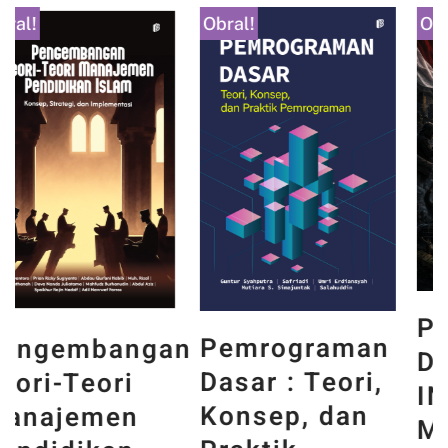
Kategori
Obral!
Obral!
PANCASILA