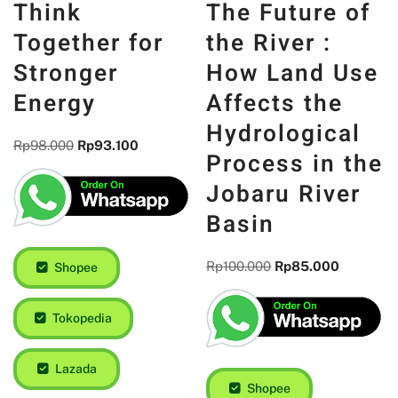
Think
Together for
Stronger
Energy
The Future of
the River :
Rp
98.000
Rp
93.100
How Land Use
Affects the
Hydrological
Process in the
Shopee
Jobaru River
Basin
Tokopedia
Rp
100.000
Rp
85.000
Lazada