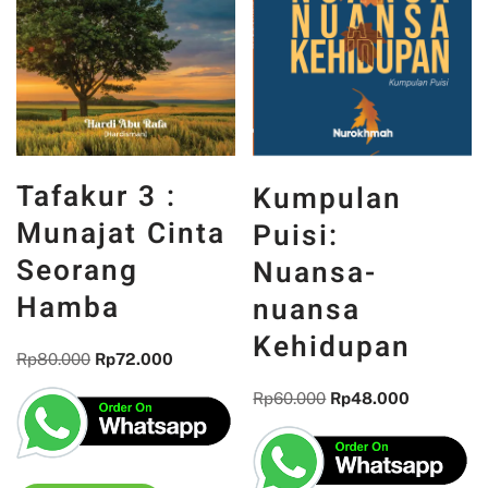
Tafakur 3 :
Kumpulan
Munajat Cinta
Puisi:
Seorang
Nuansa-
Hamba
nuansa
Kehidupan
Rp
80.000
Rp
72.000
Rp
60.000
Rp
48.000