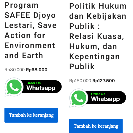
Politik Hukum
Keefektifan
dan Kebijakan
Manajemen
Publik :
Mutu
Relasi Kuasa,
Pendidikan :
Hukum, dan
Konsep,
Kepentingan
Strategi dan
Publik
Implementasi
pada
Rp
150.000
Rp
127.500
Lembaga
Pendidikan
Rp
115.000
Rp
97.750
Tambah ke keranjang