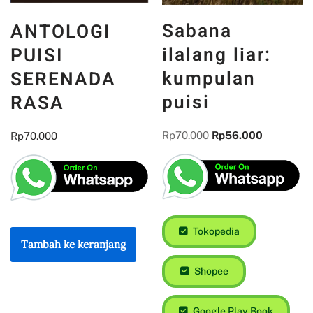
Sabana
ANTOLOGI
ilalang liar:
PUISI
kumpulan
SERENADA
puisi
RASA
Rp
70.000
Rp
56.000
Rp
70.000
Tokopedia
Tambah ke keranjang
Shopee
Google Play Book