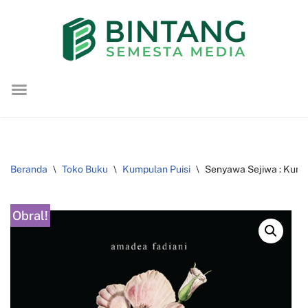
Lompat
ke
konten
Beranda
\
Toko Buku
\
Kumpulan Puisi
\
Senyawa Sejiwa : Kump
Obral!