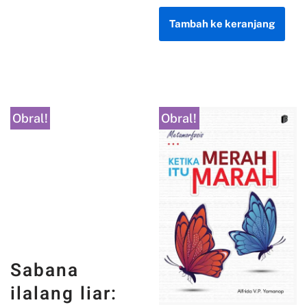
Tambah ke keranjang
Obral!
Obral!
Sabana
ilalang liar: