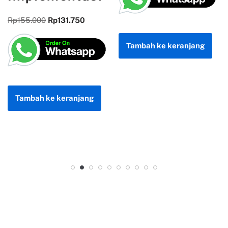
Rp
300.000
Rp
255.000
0
Tambah ke keranjang
Tambah ke keranjan
ang