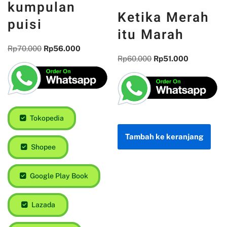
kumpulan
Ketika Merah
puisi
itu Marah
Rp
70.000
Rp
56.000
Rp
60.000
Rp
51.000
Tokopedia
Tambah ke keranjang
Shopee
Google Play Book
Lazada