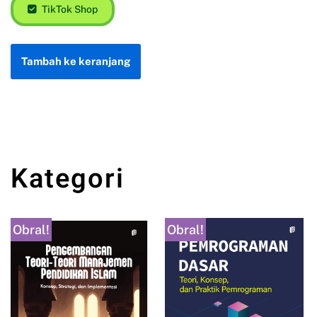
TikTok Shop
Tambah ke keranjang
Kategori
Obral!
Obral!