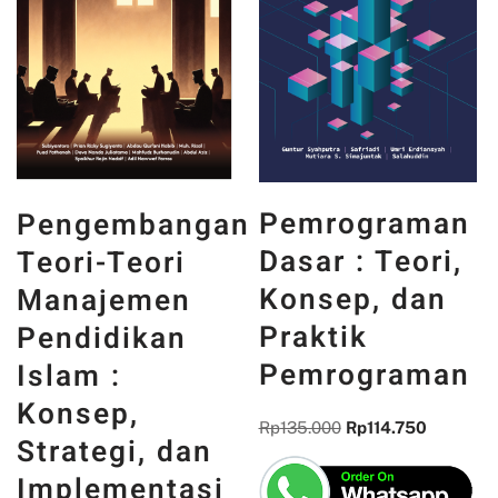
PANCASILA
Pemrograman
ngan
DAN WAJA
Dasar : Teori,
i
INDONESIA 
Konsep, dan
n
MEMORI,
Praktik
n
PENGALAM
Pemrograman
DAN
REFLEKSI
Rp
135.000
Rp
114.750
an
KEBANGSA
asi