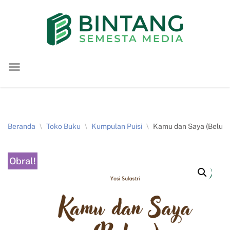
Lompat
ke
konten
Beranda
\
Toko Buku
\
Kumpulan Puisi
\
Kamu dan Saya (Belum)
Obral!