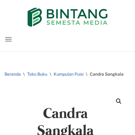
Lompat
ke
konten
Beranda
\
Toko Buku
\
Kumpulan Puisi
\
Candra Sangkala