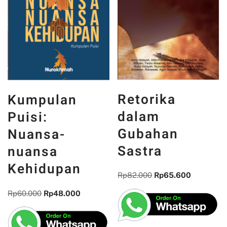
Retorika
Kumpulan
dalam
Puisi:
Gubahan
Nuansa-
Sastra
nuansa
Kehidupan
Rp
82.000
Rp
65.600
Rp
60.000
Rp
48.000