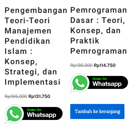
PANCASIL
Pemrograman
angan
DAN WAJ
Dasar : Teori,
ri
INDONESIA
Konsep, dan
en
MEMORI,
Praktik
an
PENGALA
Pemrograman
DAN
REFLEKSI
Rp
135.000
Rp
114.750
 dan
KEBANGS
tasi
Rp
300.000
Rp
255.0
750
Tambah ke keranjang