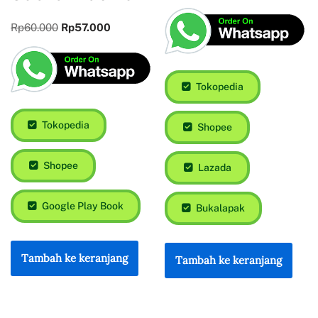
Rp
60.000
Rp
57.000
Tokopedia
Tokopedia
Shopee
Shopee
Lazada
Google Play Book
Bukalapak
Tambah ke keranjang
Tambah ke keranjang