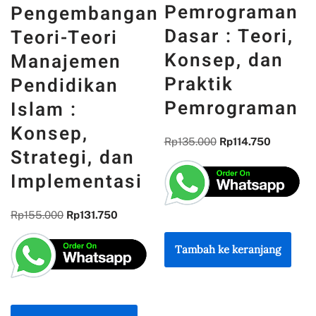
Pemrograman
an
DAN WAJAH
Dasar : Teori,
INDONESIA :
Konsep, dan
MEMORI,
Praktik
PENGALAMAN
Pemrograman
DAN
REFLEKSI
Rp
135.000
Rp
114.750
KEBANGSAAN
i
Rp
300.000
Rp
255.000
Tambah ke keranjang
Tambah ke keranjang