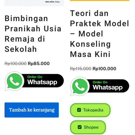
Teori dan
Bimbingan
Praktek Model
Pranikah Usia
– Model
Remaja di
Konseling
Sekolah
Masa Kini
Rp
100.000
Rp
85.000
Rp
115.000
Rp
100.000
Tambah ke keranjang
Tokopedia
Shopee