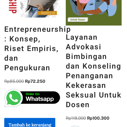
Entrepreneurship
Layanan
: Konsep,
Advokasi
Riset Empiris,
Bimbingan
dan
dan Konseling
Pengukuran
Penanganan
Rp
85.000
Rp
72.250
Kekerasan
Seksual Untuk
Dosen
Rp
118.000
Rp
100.300
Tambah ke keranjang