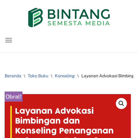
Lompat
ke
konten
Beranda
\
Toko Buku
\
Konseling
\
Layanan Advokasi Bimbinga
Obral!