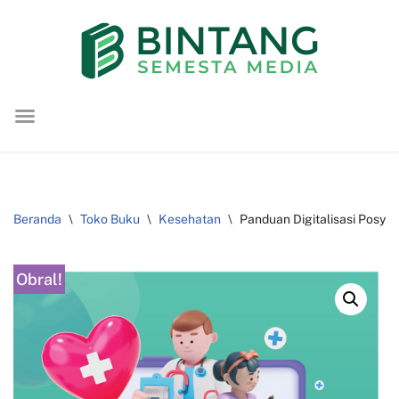
Lompat
ke
konten
Beranda
\
Toko Buku
\
Kesehatan
\
Panduan Digitalisasi Posy
Obral!