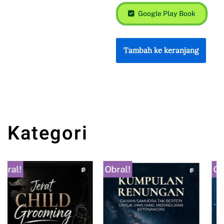
Google Play Book
Tambah ke keranjang
Kategori
Obral!
Obral!