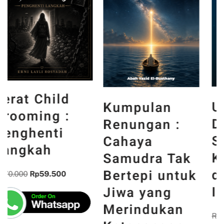
Untuk Masa
Kumpulan
Depan :
Renungan :
Secercah
Cahaya
Kontribusi
Samudra Tak
dari Bidang
Bertepi untuk
Informatika
Jiwa yang
Merindukan
Rp
85.000
Rp
72.250