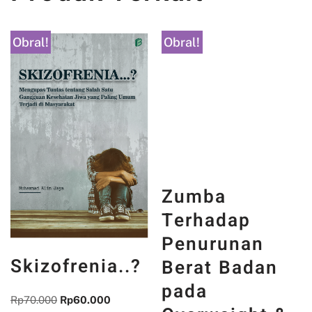
Obral!
Obral!
Zumba
Terhadap
Penurunan
Skizofrenia..?
Berat Badan
pada
Rp
70.000
Rp
60.000