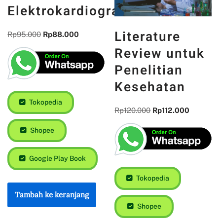
Elektrokardiografi
Literature
Rp
95.000
Rp
88.000
Review untuk
Penelitian
Kesehatan
Tokopedia
Rp
120.000
Rp
112.000
Shopee
Google Play Book
Tokopedia
Tambah ke keranjang
Shopee