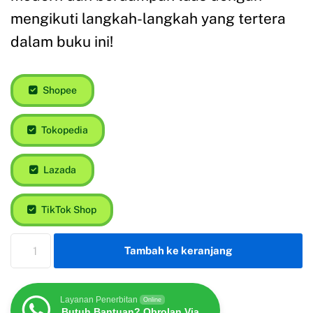
mengikuti langkah-langkah yang tertera
dalam buku ini!
Shopee
Tokopedia
Lazada
TikTok Shop
Tambah ke keranjang
Layanan Penerbitan
Online
Butuh Bantuan? Obrolan Via