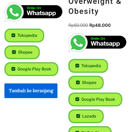
Overweight &
Obesity
Rp
60.000
Rp
48.000
Tokopedia
Shopee
Tokopedia
Google Play Book
Shopee
Tambah ke keranjang
Google Play Book
Lazada