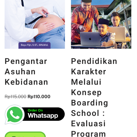
Pendidikan
Pengantar
Karakter
Asuhan
Melalui
Kebidanan
Konsep
Rp
115.000
Rp
110.000
Boarding
School :
Evaluasi
Program