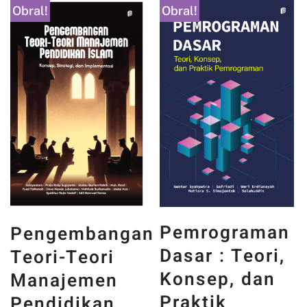
Obral!
Obral!
PANCASILA
Pemrograman
n
DAN WAJAH
Dasar : Teori,
INDONESIA :
Konsep, dan
MEMORI,
Praktik