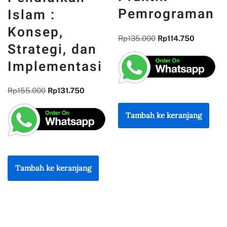
PENGALAMAN,
Pemrograman
DAN
REFLEKSI
Rp
135.000
Rp
114.750
KEBANGSAAN
Rp
300.000
Rp
255.000
Tambah ke keranjang
Tambah ke keranjang