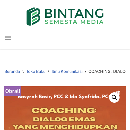
Lompat
ke
konten
Beranda
\
Toko Buku
\
Ilmu Komunikasi
\
COACHING : DIALOG 
Obral!