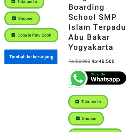
Tokopedia
Boarding
School SMP
Shopee
Islam Terpadu
Abu Bakar
Google Play Book
Yogyakarta
Tambah ke keranjang
Rp
150.000
Rp
142.500
Tokopedia
Shopee