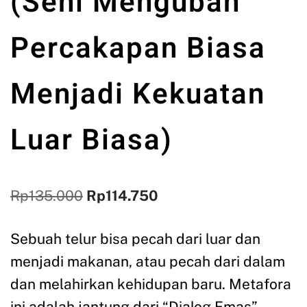
(Seni Mengubah
Percakapan Biasa
Menjadi Kekuatan
Luar Biasa)
Rp
135.000
Rp
114.750
Sebuah telur bisa pecah dari luar dan
menjadi makanan, atau pecah dari dalam
dan melahirkan kehidupan baru. Metafora
ini adalah jantung dari “Dialog Emas”.