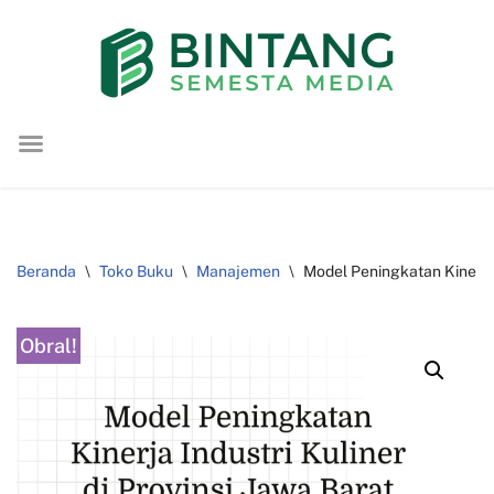
Lompat
ke
konten
Beranda
\
Toko Buku
\
Manajemen
\
Model Peningkatan Kinerja
Obral!