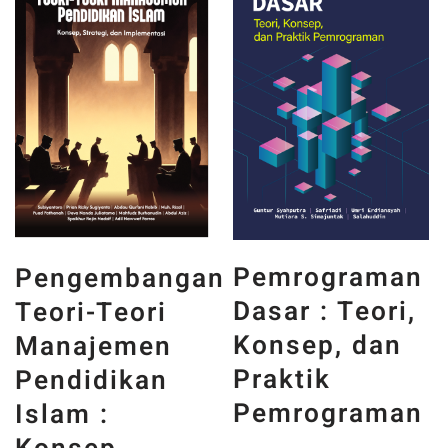
PANCASILA
Pemrograman
n
DAN WAJAH
Dasar : Teori,
INDONESIA :
Konsep, dan
MEMORI,
Praktik
PENGALAMAN,
Pemrograman
DAN