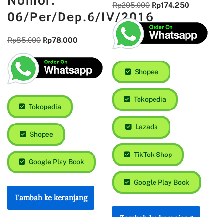
Nomor:
Rp
205.000
Rp
174.250
06/Per/Dep.6/IV/2016
Rp
85.000
Rp
78.000
Shopee
Tokopedia
Tokopedia
Lazada
Shopee
TikTok Shop
Google Play Book
Google Play Book
Tambah ke keranjang