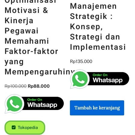
Optimalisasi
Manajemen
Motivasi &
Strategik :
Kinerja
Konsep,
Pegawai
Strategi dan
Memahami
Implementasi
Faktor-faktor
yang
Rp
135.000
Mempengaruhinya
Rp
100.000
Rp
88.000
Tambah ke keranjang
Tokopedia