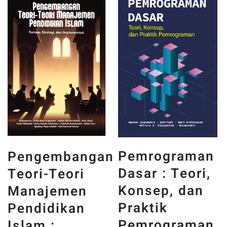
PANCASILA
Pemrograman
n
DAN WAJAH
Dasar : Teori,
INDONESIA :
Konsep, dan
MEMORI,
Praktik
PENGALAMAN,
Pemrograman