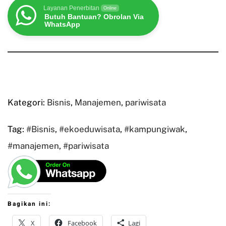
Layanan Penerbitan
Online
Butuh Bantuan? Obrolan Via
WhatsApp
Kategori:
Bisnis
,
Manajemen
,
pariwisata
Tag:
#Bisnis
,
#ekoeduwisata
,
#kampungiwak
,
#manajemen
,
#pariwisata
Bagikan ini:
X
Facebook
Lagi