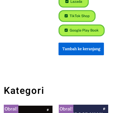
Lazada
TikTok Shop
Google Play Book
Tambah ke keranjang
Kategori
Obral!
Obral!