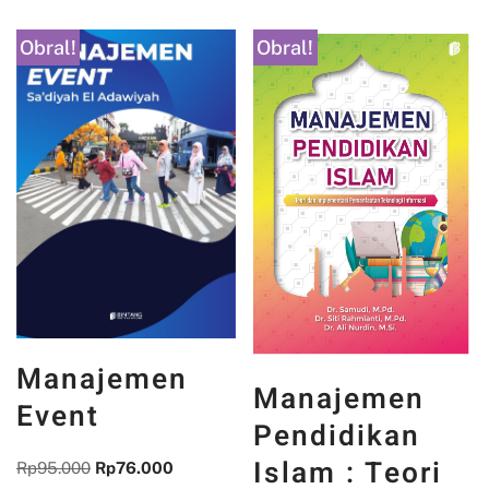
Obral!
Obral!
Manajemen
Manajemen
Event
Pendidikan
Islam : Teori
Rp
95.000
Rp
76.000