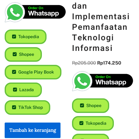
dan
Implementasi
Pemanfaatan
Teknologi
Tokopedia
Informasi
Shopee
Rp
205.000
Rp
174.250
Google Play Book
Lazada
Shopee
TikTok Shop
Tokopedia
Tambah ke keranjang