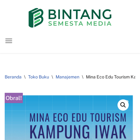
Lompat
ke
konten
Beranda
\
Toko Buku
\
Manajemen
\
Mina Eco Edu Tourism Kam
Obral!