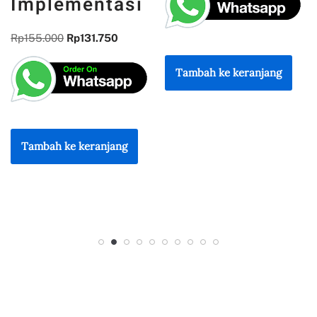
asi
Rp
300.000
Rp
255.000
0
Tambah ke keranjang
Tambah ke keranjan
ng