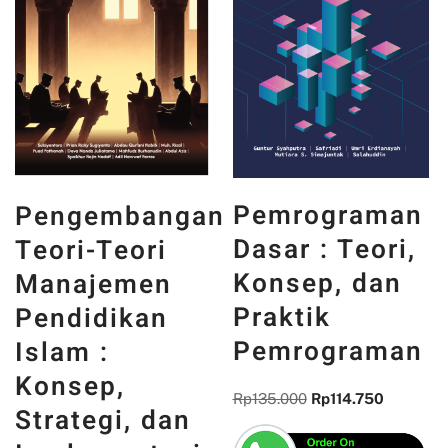
PANCASILA
Pemrograman
ngan
DAN WAJA
Dasar : Teori,
i
INDONESIA 
Konsep, dan
n
MEMORI,
Praktik
n
PENGALAM
Pemrograman
DAN
REFLEKSI
Rp
135.000
Rp
114.750
an
KEBANGSA