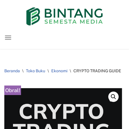
Lompat
ke
konten
Beranda
\
Toko Buku
\
Ekonomi
\
CRYPTO TRADING GUIDE
Obral!