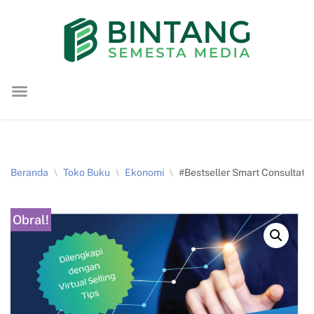
Lompat
ke
konten
Beranda
\
Toko Buku
\
Ekonomi
\
#Bestseller Smart Consultativ
Obral!