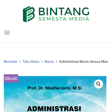
Lompat
ke
konten
Beranda
\
Toko Buku
\
Bisnis
\
Administrasi Bisnis Versus Manaje
Obral!