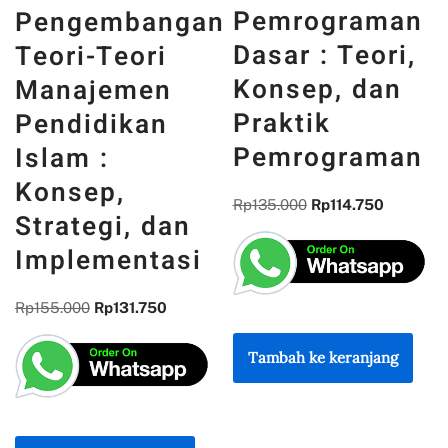
PANCASILA
Pemrograman
n
DAN WAJAH
Dasar : Teori,
INDONESIA :
Konsep, dan
MEMORI,
Praktik
PENGALAMAN,
Pemrograman
DAN
REFLEKSI
Rp
135.000
Rp
114.750
KEBANGSAAN
Rp
300.000
Rp
255.000
Tambah ke keranjang
Tambah ke keranjang