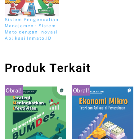
Sistem Pengendalian
Manajemen : Sistem
Mato dengan Inovasi
Aplikasi Inmato.ID
Produk Terkait
Obral!
Obral!