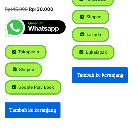
Rp
145.000
Rp
130.000
Shopee
Lazada
Tokopedia
Bukalapak
Shopee
Tambah ke keranjang
Google Play Book
Tambah ke keranjang