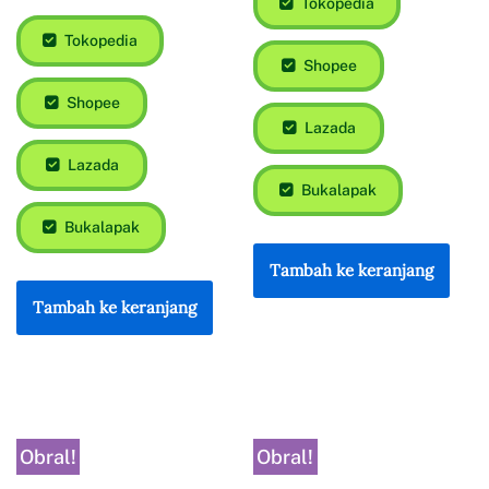
Tokopedia
Tokopedia
Shopee
Shopee
Lazada
Lazada
Bukalapak
Bukalapak
Tambah ke keranjang
Tambah ke keranjang
Obral!
Obral!