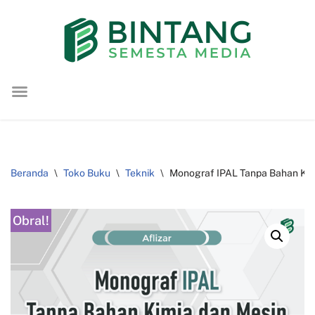
Lompat
ke
konten
Beranda
\
Toko Buku
\
Teknik
\
Monograf IPAL Tanpa Bahan Kimi
Obral!