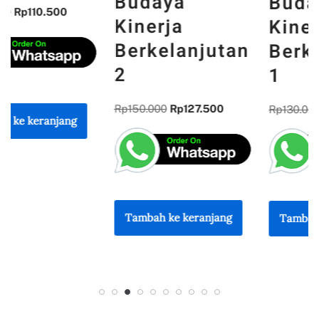
Budaya
Budaya
Kinerja
Kinerja
Berkelanjutan
Berkelanjutan
2
1
Rp
150.000
Rp
127.500
Rp
130.000
Rp
110.500
Tambah ke keranjang
Tambah ke keranjang