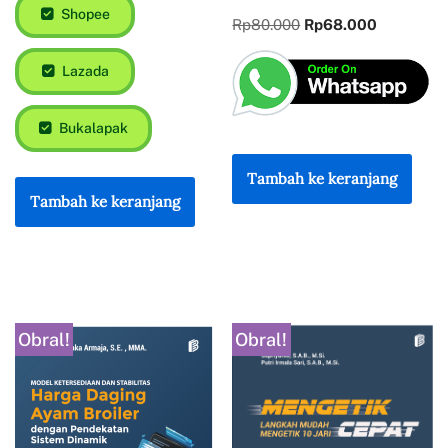
Shopee
Rp
80.000
Rp
68.000
Lazada
Bukalapak
Tambah ke keranjang
Tambah ke keranjang
Obral!
Obral!