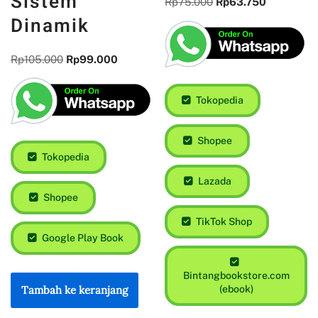
Sistem
Rp
75.000
Rp
63.750
Dinamik
Rp
105.000
Rp
99.000
Tokopedia
Shopee
Tokopedia
Lazada
Shopee
TikTok Shop
Google Play Book
Bintangbookstore.com
(ebook)
Tambah ke keranjang