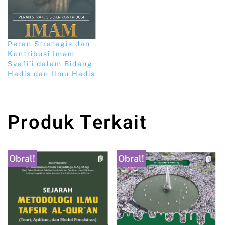
Peran Strategis dan
Kontribusi Imam
Syafi’i dalam Bidang
Hadis dan Ilmu Hadis
Produk Terkait
Obral!
Obral!