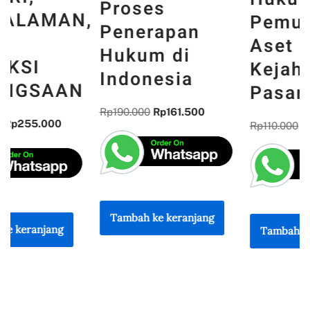
Proses
,
Pemulihan
Penerapan
Aset Korban
Hukum di
Kejahatan
Indonesia
Pasar Modal
Rp
190.000
Rp
161.500
Rp
110.000
Rp
93.500
Tambah ke keranjang
Tambah ke keranjang