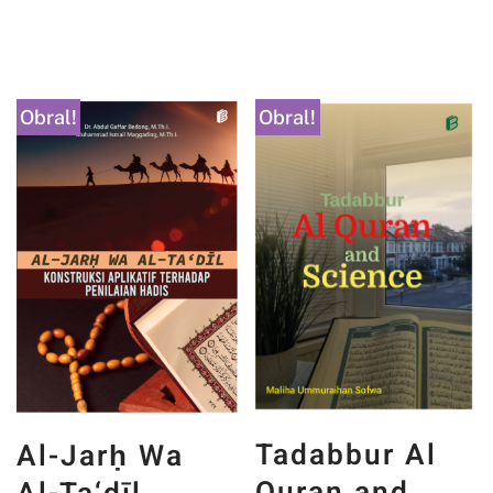
Obral!
Obral!
Tadabbur Al
Al-Jarḥ Wa
Quran and