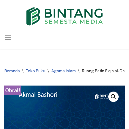
Lompat
ke
konten
Beranda
\
Toko Buku
\
Agama Islam
\
Ruang Batin Fiqih al-Ghaza
Obral!