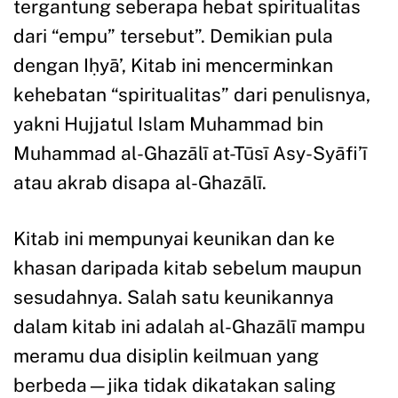
tergantung seberapa hebat spiritualitas
dari “empu” tersebut”. Demikian pula
dengan Iḥyā’, Kitab ini mencerminkan
kehebatan “spiritualitas” dari penulisnya,
yakni Hujjatul Islam Muhammad bin
Muhammad al-Ghazālī at-Tūsī Asy-Syāfi’ī
atau akrab disapa al-Ghazālī.
Kitab ini mempunyai keunikan dan ke
khasan daripada kitab sebelum maupun
sesudahnya. Salah satu keunikannya
dalam kitab ini adalah al-Ghazālī mampu
meramu dua disiplin keilmuan yang
berbeda—jika tidak dikatakan saling