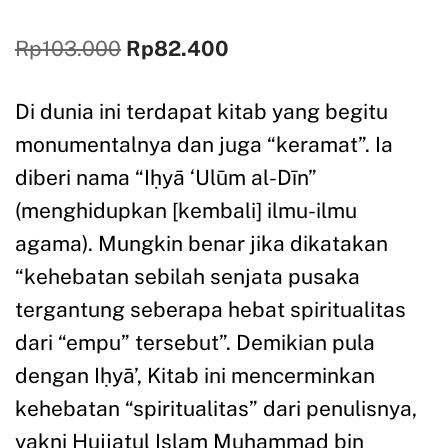
Rp
103.000
Rp
82.400
Di dunia ini terdapat kitab yang begitu
monumentalnya dan juga “keramat”. Ia
diberi nama “Iḥyā ‘Ulūm al-Dīn”
(menghidupkan [kembali] ilmu-ilmu
agama). Mungkin benar jika dikatakan
“kehebatan sebilah senjata pusaka
tergantung seberapa hebat spiritualitas
dari “empu” tersebut”. Demikian pula
dengan Iḥyā’, Kitab ini mencerminkan
kehebatan “spiritualitas” dari penulisnya,
yakni Hujjatul Islam Muhammad bin