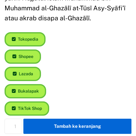
Muhammad al-Ghazālī at-Tūsī Asy-Syāfi’ī
atau akrab disapa al-Ghazālī.
Tokopedia
Shopee
Lazada
Bukalapak
TikTok Shop
Tambah ke keranjang