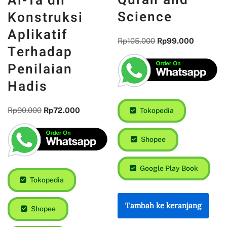
Al-Ta‘dīl
Science
Konstruksi
Aplikatif
Rp
105.000
Rp
99.000
Terhadap
Penilaian
Hadis
Rp
90.000
Rp
72.000
Tokopedia
Shopee
Google Play Book
Tokopedia
Tambah ke keranjang
Shopee