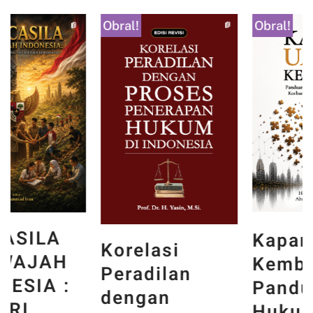
Obral!
Obral!
Kapan Uang
Korelasi
Kembali?
Peradilan
Panduan
dengan
Hukum