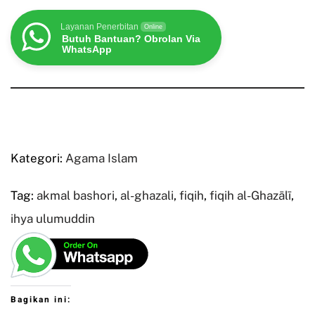
Layanan Penerbitan
Online
Butuh Bantuan? Obrolan Via
WhatsApp
Kategori:
Agama Islam
Tag:
akmal bashori
,
al-ghazali
,
fiqih
,
fiqih al-Ghazālī
,
ihya ulumuddin
Bagikan ini: