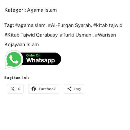
Kategori:
Agama Islam
Tag:
#agamaislam
,
#Al-Furqan Syarah
,
#kitab tajwid
,
#Kitab Tajwid Qarabasy
,
#Turki Usmani
,
#Warisan
Kejayaan Islam
Bagikan ini:
X
Facebook
Lagi