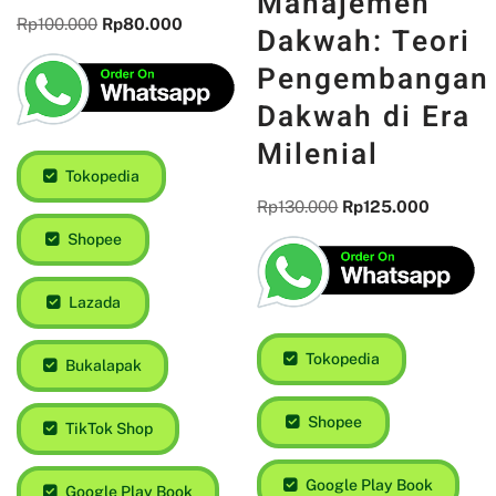
Manajemen
Beragam
Dakwah: Teori
Polemik Salat
Pengembangan
Dakwah di Era
Rp
100.000
Rp
80.000
Milenial
Rp
130.000
Rp
125.000
Tokopedia
Shopee
Tokopedia
Lazada
Shopee
Bukalapak
Google Play Book