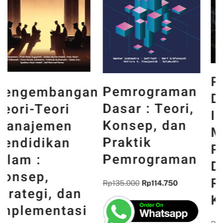
PANCASILA
Pemrograman
n
DAN WAJAH
Dasar : Teori,
INDONESIA :
Konsep, dan
MEMORI,
Praktik
PENGALAMAN,
Pemrograman
DAN