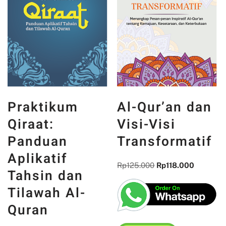
Praktikum
Al-Qur’an dan
Qiraat:
Visi-Visi
Panduan
Transformatif
Aplikatif
Rp
125.000
Rp
118.000
Tahsin dan
Tilawah Al-
Quran