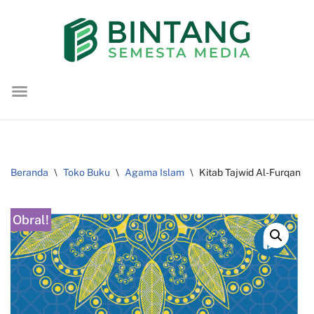
Lompat
ke
konten
Beranda
\
Toko Buku
\
Agama Islam
\
Kitab Tajwid Al-Furqan S
Obral!