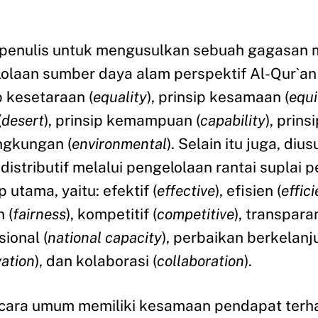
penulis untuk mengusulkan sebuah gagasan mo
laan sumber daya alam perspektif Al-Qur`an y
p kesetaraan (
equality
), prinsip kesamaan (
equi
(
desert
), prinsip kemampuan (
capability
), prin
ingkungan (
environmental
). Selain itu juga, d
istributif melalui pengelolaan rantai suplai p
p utama, yaitu: efektif (
effective
), efisien (
effici
n (
fairness
), kompetitif (
competitive
), transparan
sional (
national capacity
), perbaikan berkelanj
vation
), dan kolaborasi (
collaboration
).
cara umum memiliki kesamaan pendapat terhad