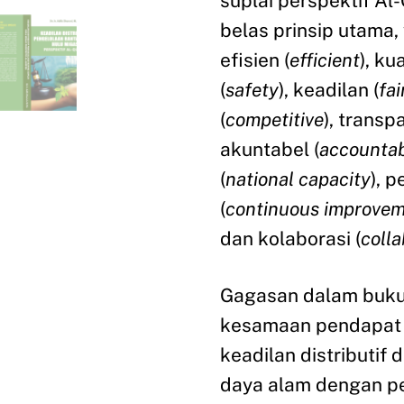
suplai perspektif Al-
belas prinsip utama, y
efisien (
efficient
), kua
(
safety
), keadilan (
fai
(
competitive
), transp
akuntabel (
accounta
(
national capacity
), 
(
continuous improve
dan kolaborasi (
colla
Gagasan dalam buku 
kesamaan pendapat t
keadilan distributif
daya alam dengan p