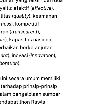
Qur`an yang terdiri dari dua
aitu: efektif (
effective
),
litas (
quality
), keamanan
rness
), kompetitif
aran (
transparent
),
ble
), kapasitas nasional
perbaikan berkelanjutan
ment
), inovasi (
innovation
),
boration
).
ini secara umum memiliki
erhadap prinsip-prinsip
 dalam pengelolaan sumber
endapat Jhon Rawls