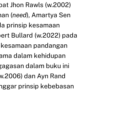
pat Jhon Rawls (w.2002)
han (
need
), Amartya Sen
da prinsip kesamaan
bert Bullard (w.2022) pada
ki kesamaan pandangan
ama dalam kehidupan
agasan dalam buku ini
(w.2006) dan Ayn Rand
nggar prinsip kebebasan