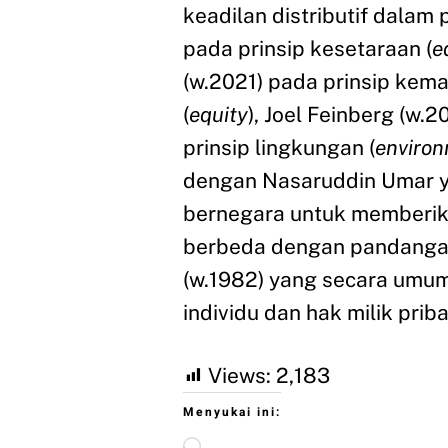
keadilan distributif dala
pada prinsip kesetaraan (
e
(w.2021) pada prinsip kem
(
equity
), Joel Feinberg (w.
prinsip lingkungan (
environ
dengan Nasaruddin Umar 
bernegara untuk memberik
berbeda dengan pandangan 
(w.1982) yang secara umum
individu dan hak milik priba
Views:
2,183
Menyukai ini: