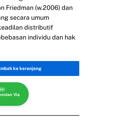
on Friedman (w.2006) dan
yang secara umum
adilan distributif
ebebasan individu dan hak
ambah ke keranjang
ine
rolan Via