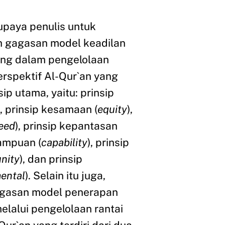
upaya penulis untuk
 gagasan model keadilan
ting dalam pengelolaan
rspektif Al-Qur`an yang
nsip utama, yaitu: prinsip
), prinsip kesamaan (
equity
),
eed
), prinsip kepantasan
mampuan (
capability
), prinsip
nity
), dan prinsip
ental
). Selain itu juga,
agasan model penerapan
melalui pengelolaan rantai