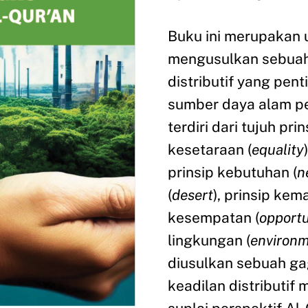
Buku ini merupakan 
mengusulkan sebuah
distributif yang pen
sumber daya alam pe
terdiri dari tujuh pri
kesetaraan (
equality
prinsip kebutuhan (
n
(
desert
), prinsip ke
kesempatan (
opportu
lingkungan (
environm
diusulkan sebuah g
keadilan distributif 