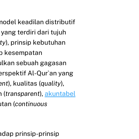
del keadilan distributif
ang terdiri dari tujuh
ty
), prinsip kebutuhan
sip kesempatan
iusulkan sebuah gagasan
erspektif Al-Qur`an yang
ent
), kualitas (
quality
),
 (
transparent
),
akuntabel
utan (
continuous
ap prinsip-prinsip