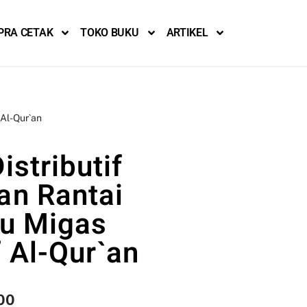
PRA CETAK
TOKO BUKU
ARTIKEL
 Al-Qur`an
istributif
an Rantai
lu Migas
 Al-Qur`an
00