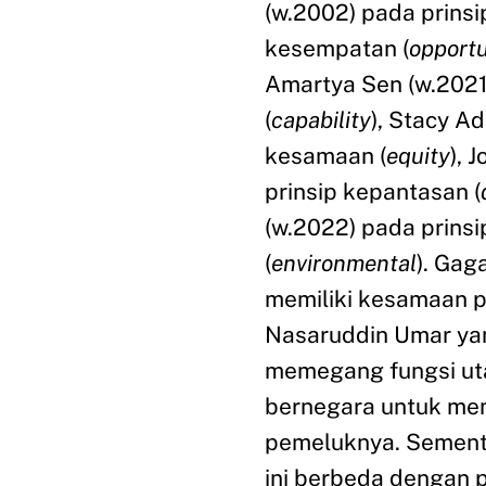
(w.2002) pada prinsi
kesempatan (
opportu
Amartya Sen (w.202
(
capability
), Stacy A
kesamaan (
equity
), 
prinsip kepantasan (
(w.2022) pada prinsi
(
environmental
). Gag
memiliki kesamaan 
Nasaruddin Umar y
memegang fungsi ut
bernegara untuk me
pemeluknya. Sement
ini berbeda dengan 