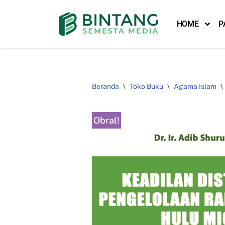
HOME
P
Lompat
ke
konten
Beranda
\
Toko Buku
\
Agama Islam
\
Obral!