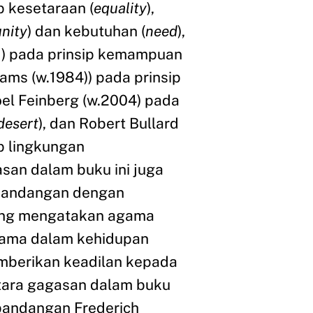
p kesetaraan (
equality
),
nity
) dan kebutuhan (
need
),
1) pada prinsip kemampuan
dams (w.1984)) pada prinsip
Joel Feinberg (w.2004) pada
desert
), dan Robert Bullard
p lingkungan
asan dalam buku ini juga
pandangan dengan
ang mengatakan agama
ama dalam kehidupan
mberikan keadilan kepada
ara gagasan dalam buku
pandangan Frederich