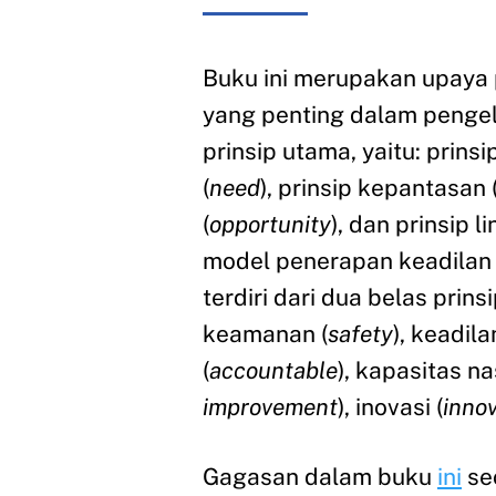
Buku ini merupakan upaya 
yang penting dalam pengelo
prinsip utama, yaitu: prinsi
(
need
), prinsip kepantasan 
(
opportunity
), dan prinsip l
model penerapan keadilan d
terdiri dari dua belas prinsi
keamanan (
safety
), keadila
(
accountable
), kapasitas na
improvement
), inovasi (
inno
Gagasan dalam buku
ini
se