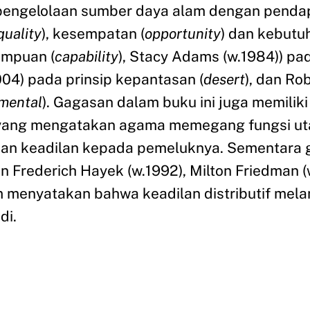
m pengelolaan sumber daya alam dengan penda
quality
), kesempatan (
opportunity
) dan kebutu
ampuan (
capability
), Stacy Adams (w.1984)) pa
2004) pada prinsip kepantasan (
desert
), dan Ro
mental
). Gagasan dalam buku ini juga memili
yang mengatakan agama memegang fungsi ut
an keadilan kepada pemeluknya. Sementara g
Frederich Hayek (w.1992), Milton Friedman 
 menyatakan bahwa keadilan distributif mela
di.