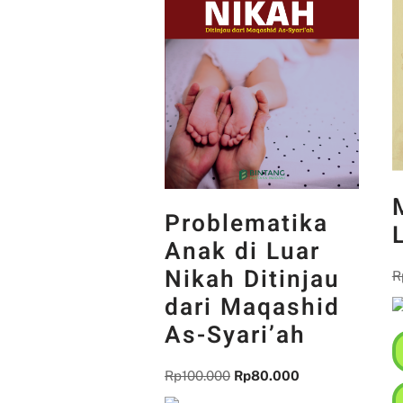
Problematika
Anak di Luar
Nikah Ditinjau
R
dari Maqashid
As-Syari’ah
Rp
100.000
Rp
80.000