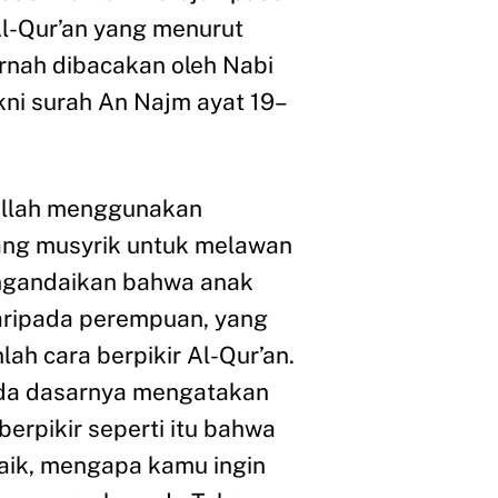
Al-Qur’an yang menurut
rnah dibacakan oleh Nabi
ni surah An Najm ayat 19–
Allah menggunakan
ang musyrik untuk melawan
ngandaikan bahwa anak
 daripada perempuan, yang
lah cara berpikir Al-Qur’an.
da dasarnya mengatakan
erpikir seperti itu bahwa
 baik, mengapa kamu ingin