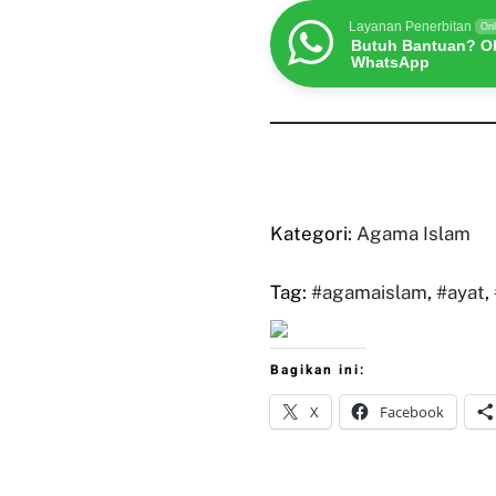
Layanan Penerbitan
Onl
Butuh Bantuan? Ob
WhatsApp
Kategori:
Agama Islam
Tag:
#agamaislam
,
#ayat
,
Bagikan ini:
X
Facebook