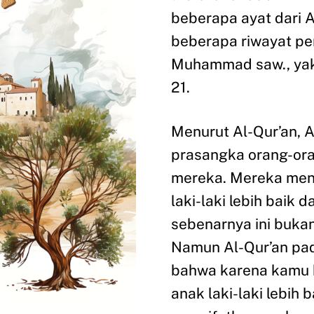
beberapa ayat dari 
beberapa riwayat pe
Muhammad saw., yak
21.
Menurut Al-Qur’an, 
prasangka orang-or
mereka. Mereka me
laki-laki lebih baik
sebenarnya ini bukan
Namun Al-Qur’an pa
bahwa karena kamu b
anak laki-laki lebih