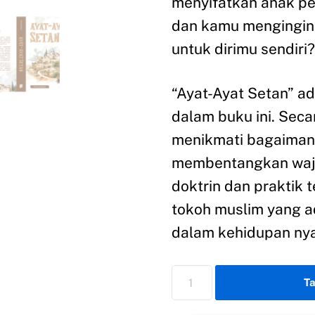
menyifatkan anak p
dan kamu mengingink
untuk dirimu sendiri? 
“Ayat-Ayat Setan” ada
dalam buku ini. Seca
menikmati bagaimana
membentangkan waja
doktrin dan praktik t
tokoh muslim yang ad
dalam kehidupan nya
T