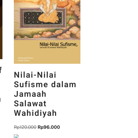
f
Nilai-Nilai
Sufisme dalam
Jamaah
m
Salawat
Wahidiyah
Rp
120.000
Rp
96.000