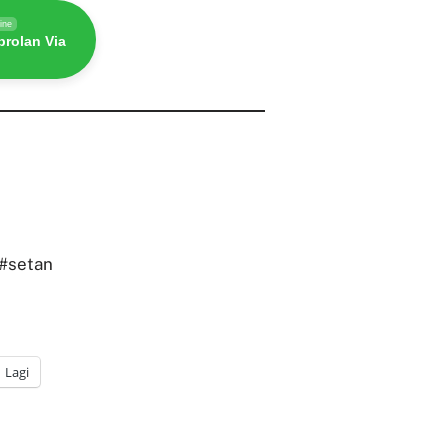
ine
rolan Via
#setan
Lagi