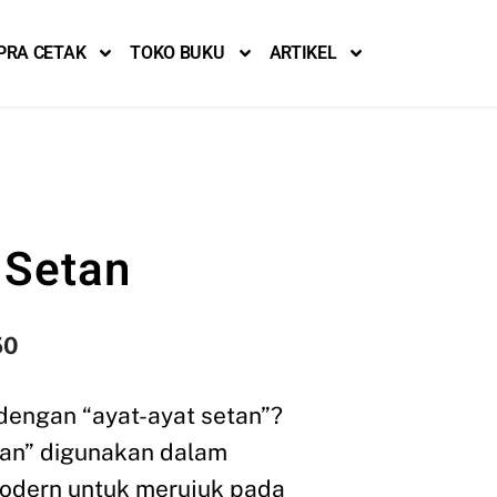
PRA CETAK
TOKO BUKU
ARTIKEL
 Setan
50
engan “ayat-ayat setan”?
etan” digunakan dalam
modern untuk merujuk pada