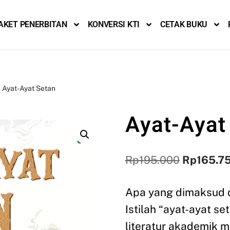
AKET PENERBITAN
KONVERSI KTI
CETAK BUKU
Ayat-Ayat Setan
Ayat-Ayat
Rp
195.000
Rp
165.7
Apa yang dimaksud d
Istilah “ayat-ayat s
literatur akademik 