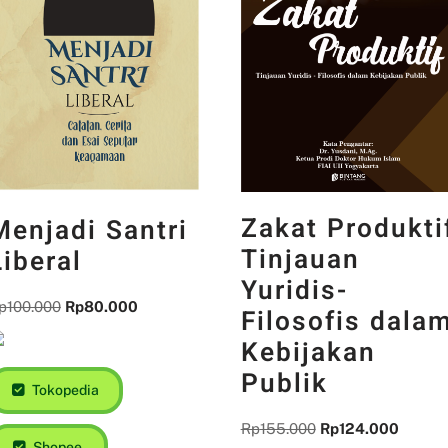
Zakat Produkti
Menjadi Santri
Tinjauan
Liberal
Yuridis-
p
100.000
Rp
80.000
Filosofis dala
Kebijakan
Publik
Tokopedia
Rp
155.000
Rp
124.000
Shopee