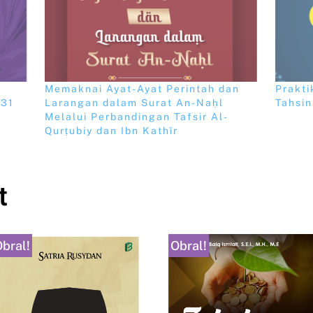
Memaknai Ayat-Ayat Perintah dan
Prakti
 31
Larangan dalam Surat An-Naḥl
Tahsin
Melalui Perbandingan Tafsir Al-
Qurṭubiy dan Ibn Kathīr
t
bral!
Obral!