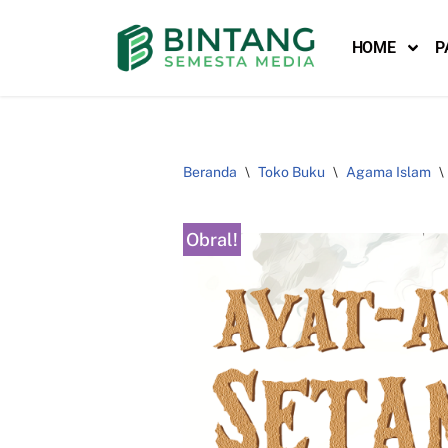
HOME
P
Lompat
ke
konten
Beranda
\
Toko Buku
\
Agama Islam
\
Obral!