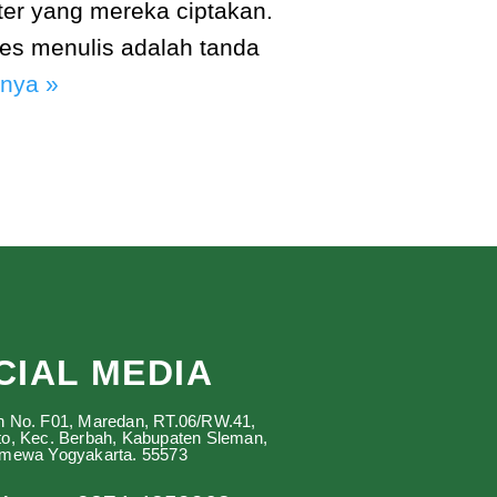
kter yang mereka ciptakan.
ses menulis adalah tanda
nya »
CIAL MEDIA
n No. F01, Maredan, RT.06/RW.41,
to, Kec. Berbah, Kabupaten Sleman,
imewa Yogyakarta. 55573