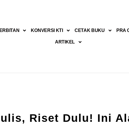
ERBITAN
KONVERSI KTI
CETAK BUKU
PRA 
ARTIKEL
lis, Riset Dulu! Ini A