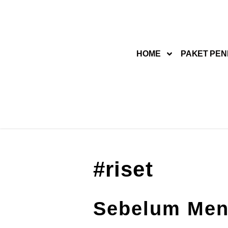
Lompat
ke
HOME
PAKET PEN
konten
#riset
Sebelum Menu