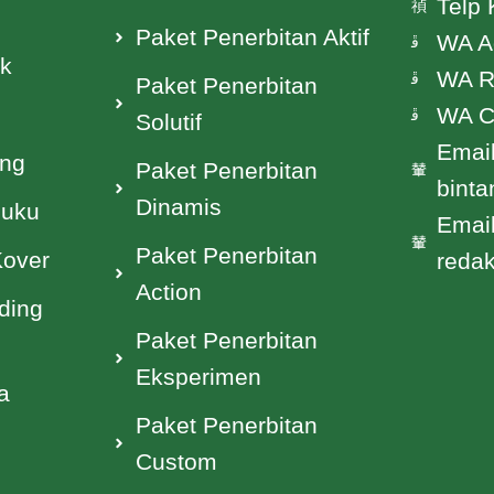
Telp 
Paket Penerbitan Aktif
WA A
ak
WA R
Paket Penerbitan
WA C
Solutif
Email
ing
Paket Penerbitan
bint
Dinamis
Buku
Email
Paket Penerbitan
Kover
reda
Action
ding
Paket Penerbitan
Eksperimen
a
Paket Penerbitan
Custom