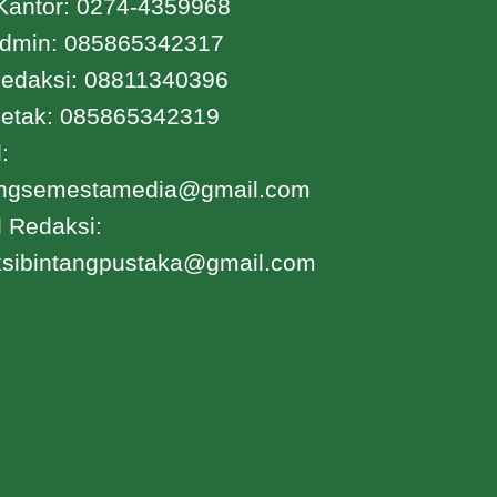
Kantor: 0274-4359968
dmin: 085865342317
edaksi: 08811340396
etak: 085865342319
:
angsemestamedia@gmail.com
 Redaksi:
ksibintangpustaka@gmail.com