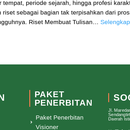
r tempat, periode sejarah, hingga profesi kara
 riset sebagai bagian tak terpisahkan dari pro
ungguhnya. Riset Membuat Tulisan…
Selengkap
PAKET
N
SO
PENERBITAN
Jl. Mareda
Sendangtir
Paket Penerbitan
Daerah Ist
Visioner