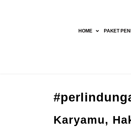
Lompat
ke
HOME
PAKET PEN
konten
#perlindung
Karyamu, Ha