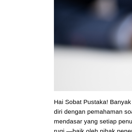
Hai Sobat Pustaka! Banyak
diri dengan pemahaman soal
mendasar yang setiap penul
rugi —baik oleh pihak pene