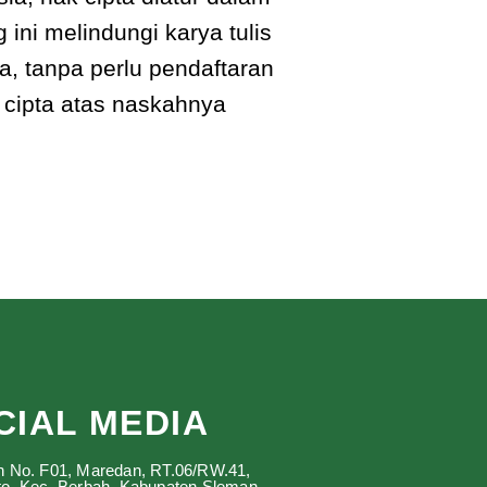
ni melindungi karya tulis
a, tanpa perlu pendaftaran
 cipta atas naskahnya
CIAL MEDIA
n No. F01, Maredan, RT.06/RW.41,
to, Kec. Berbah, Kabupaten Sleman,