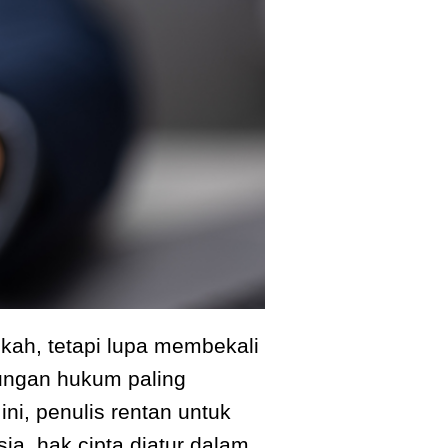
kah, tetapi lupa membekali
dungan hukum paling
ni, penulis rentan untuk
ia, hak cipta diatur dalam