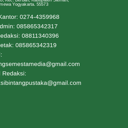
imewa Yogyakarta. 55573
Kantor: 0274-4359968
dmin: 085865342317
edaksi: 08811340396
etak: 085865342319
:
angsemestamedia@gmail.com
 Redaksi:
ksibintangpustaka@gmail.com