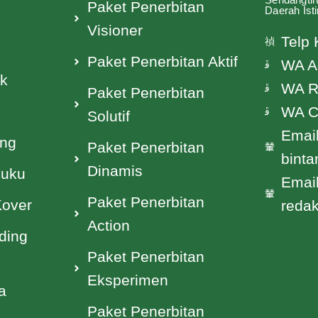
Paket Penerbitan
Daerah Ist
Visioner
Telp 
Paket Penerbitan Aktif
WA A
ak
WA R
Paket Penerbitan
WA C
Solutif
Email
ing
Paket Penerbitan
bint
Dinamis
Buku
Email
Paket Penerbitan
Kover
reda
Action
ding
Paket Penerbitan
Eksperimen
a
Paket Penerbitan