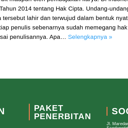
hun 2014 tentang Hak Cipta. Undang-undang i
 tersebut lahir dan terwujud dalam bentuk nyat
setiap penulis sebenarnya sudah memegang hak
lesai penulisannya. Apa…
Selengkapnya »
PAKET
N
SO
PENERBITAN
Jl. Mareda
Sendangtir