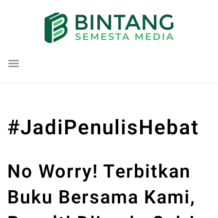
Lompat
ke
konten
#JadiPenulisHebat
No Worry! Terbitkan
Buku Bersama Kami,