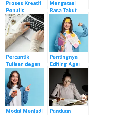
Proses Kreatif
Mengatasi
Penulis
Rasa Takut
Terkenal:
Terhadap
Rahasia
Penolakan
Kesuksesan
dalam
Mereka
Penulisan
Percantik
Pentingnya
Tulisan degan
Editing Agar
Diksi dan Gaya
Tulisan Anda
Bahasa
Berkualitas
Modal Menjadi
Panduan