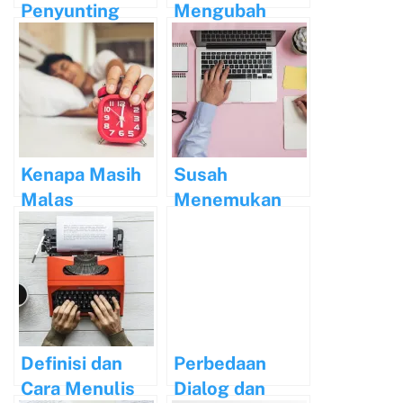
Penyunting
Mengubah
Naskah yang
Skripsi Menjadi
Handal
Artikel Jurnal
Kenapa Masih
Susah
Malas
Menemukan
Menulis?
Ide Saat Ingin
Menulis?
Lakukan Hal
Ini!
Definisi dan
Perbedaan
Cara Menulis
Dialog dan