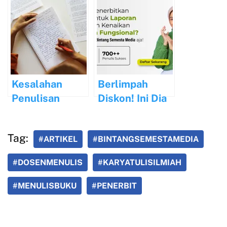
Daftar Pustaka
Monolog serta
Ciri-cirinya
Kesalahan
Berlimpah
Penulisan
Diskon! Ini Dia
Tanda Titik
Paket
dalam Bahasa
Penerbitan
Tag:
#ARTIKEL
#BINTANGSEMESTAMEDIA
Indonesia
Favorit Sobat
Sehari-hari
Putaka
#DOSENMENULIS
#KARYATULISILMIAH
#MENULISBUKU
#PENERBIT