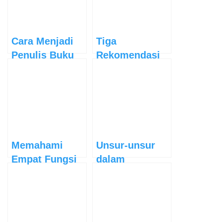
Cara Menjadi
Tiga
Penulis Buku
Rekomendasi
Bagi Pemula
Buku
Manajemen
yang Harus
Anda Baca
Memahami
Unsur-unsur
Empat Fungsi
dalam
Umum Bahasa
Penulisan
Artikel Ilmiah