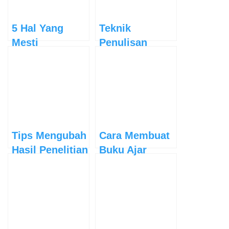
5 Hal Yang
Teknik
Mesti
Penulisan
Dipersiapkan
Tabel dalam
dalam
Karya Tulis
Penulisan
Ilmiah
Opini
Tips Mengubah
Cara Membuat
Hasil Penelitian
Buku Ajar
menjadi Buku
untuk
Menunjang
Karir Dosen