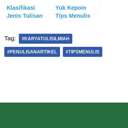
Klasifikasi
Yuk Kepoin
Jenis Tulisan
Tips Menulis
Artikel Setiap
Hari!
Tag:
#KARYATULISILMIAH
#PENULISANARTIKEL
#TIPSMENULIS