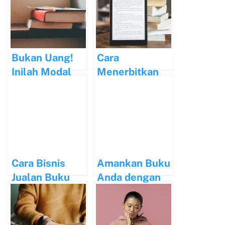
Buku
Buku
Terpercaya
Bukan Uang!
Cara
Inilah Modal
Menerbitkan
Menerbitkan
Ebook untuk
Buku
Raih Profit
Maksimal
Cara Bisnis
Amankan Buku
Jualan Buku
Anda dengan
Sebagai
HKI
Penghasilan
Utama