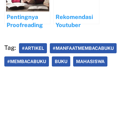
Pentingnya
Rekomendasi
Proofreading
Youtuber
dalam
dengan Konten
Menjamin
Buku
Tag:
#ARTIKEL
#MANFAATMEMBACABUKU
Kualitas
Pendidikan
Tulisan
#MEMBACABUKU
BUKU
MAHASISWA