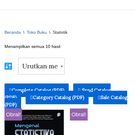
Beranda
\
Toko Buku
\
Statistik
Menampilkan semua 10 hasil
Complete Catalog (PDF)
Send Catalog
(PDF)
Category Catalog (PDF)
Sale Catalog
(PDF)
Obral!
Obral!