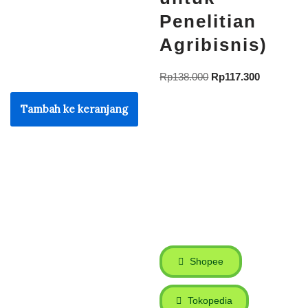
Penelitian
Agribisnis)
Rp
138.000
Rp
117.300
Tambah ke keranjang
Shopee
Tokopedia