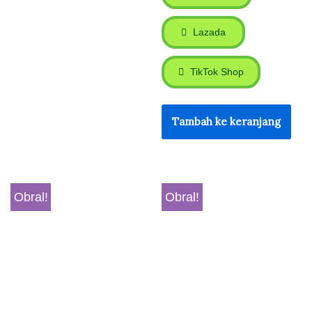
Lazada
TikTok Shop
Tambah ke keranjang
Obral!
Obral!