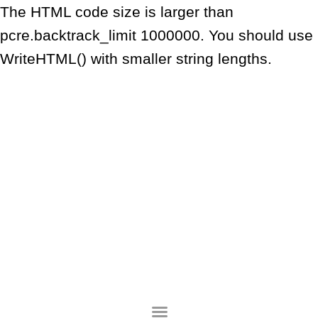
The HTML code size is larger than
pcre.backtrack_limit 1000000. You should use
WriteHTML() with smaller string lengths.
Lompat
ke
konten