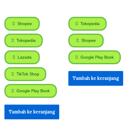
Shopee
Tokopedia
Tokopedia
Shopee
Lazada
Google Play Book
TikTok Shop
Tambah ke keranjang
Google Play Book
Tambah ke keranjang