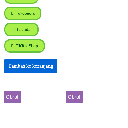
Tokopedia
Lazada
TikTok Shop
Tambah ke keranjang
Obral!
Obral!