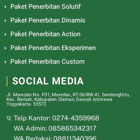
Paket Penerbitan Solutif
Paket Penerbitan Dinamis
Paket Penerbitan Action
Paket Penerbitan Eksperimen
Paket Penerbitan Custom
SOCIAL MEDIA
Jl. Maredan No. F01, Maredan, RT.06/RW.41, Sendangtirto,
Kec. Berbah, Kabupaten Sleman, Daerah Istimewa
Yogyakarta. 55573
Telp Kantor: 0274-4359968
WA Admin: 085865342317
WA Redaksi: 08811340396