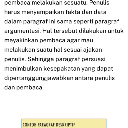
pembaca melakukan sesuatu. Penulis
harus menyampaikan fakta dan data
dalam paragraf ini sama seperti paragraf
argumentasi. Hal tersebut dilakukan untuk
meyakinkan pembaca agar mau
melakukan suatu hal sesuai ajakan
penulis. Sehingga paragraf persuasi
menimbulkan kesepakatan yang dapat
dipertanggungjawabkan antara penulis
dan pembaca.