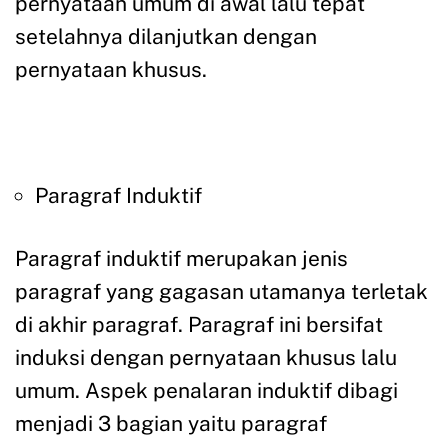
pernyataan umum di awal lalu tepat
setelahnya dilanjutkan dengan
pernyataan khusus.
Paragraf Induktif
Paragraf induktif merupakan jenis
paragraf yang gagasan utamanya terletak
di akhir paragraf. Paragraf ini bersifat
induksi dengan pernyataan khusus lalu
umum. Aspek penalaran induktif dibagi
menjadi 3 bagian yaitu paragraf