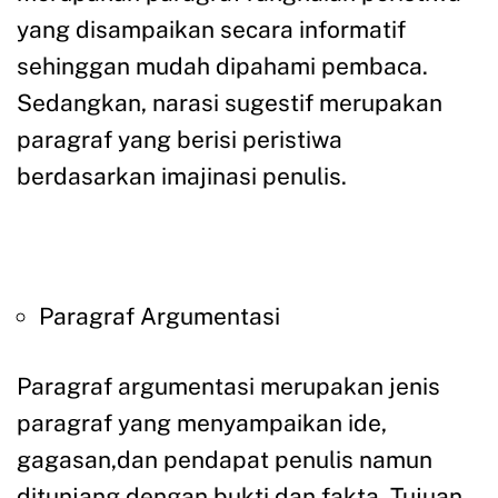
yang disampaikan secara informatif
sehinggan mudah dipahami pembaca.
Sedangkan, narasi sugestif merupakan
paragraf yang berisi peristiwa
berdasarkan imajinasi penulis.
Paragraf Argumentasi
Paragraf argumentasi merupakan jenis
paragraf yang menyampaikan ide,
gagasan,dan pendapat penulis namun
ditunjang dengan bukti dan fakta. Tujuan