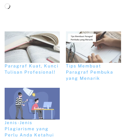
Paragraf Kuat, Kunci
Tips Membuat
Tulisan Profesional!
Paragraf Pembuka
yang Menarik
Jenis-Jenis
Plagiarisme yang
Perlu Anda Ketahui