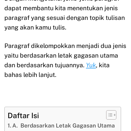
dapat membantu kita menentukan jenis
paragraf yang sesuai dengan topik tulisan
yang akan kamu tulis.
Paragraf dikelompokkan menjadi dua jenis
yaitu berdasarkan letak gagasan utama
dan berdasarkan tujuannya.
Yuk
, kita
bahas lebih lanjut.
Daftar Isi
A. Berdasarkan Letak Gagasan Utama