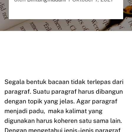
Berbagai Jenis Paragraf yang Wajib
Diketahui
Segala bentuk bacaan tidak terlepas dari
paragraf. Suatu paragraf harus dibangun
dengan topik yang jelas. Agar paragraf
menjadi padu, maka kalimat yang
digunakan harus koheren satu sama lain.
Dengan mengetahui jenis-jenis paragraf