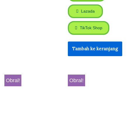
Lazada
TikTok Shop
Tambah ke keranjang
Obral!
Obral!