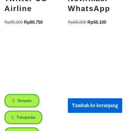
Airline
WhatsApp
Rp
95.000
Rp
80.750
Rp
66.000
Rp
56.100
Shopee
Tambah ke keranjang
Tokopedia