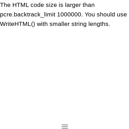
The HTML code size is larger than
pcre.backtrack_limit 1000000. You should use
WriteHTML() with smaller string lengths.
Lompat
ke
konten