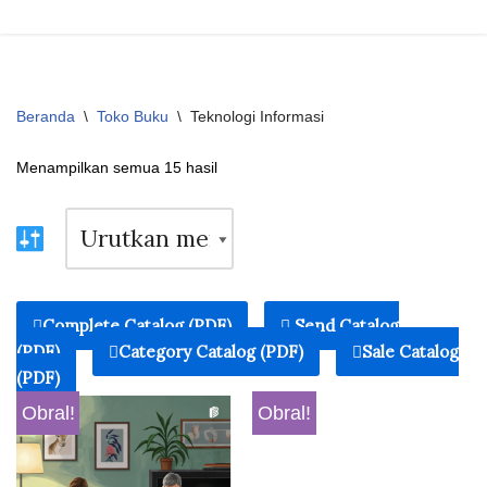
Beranda
\
Toko Buku
\
Teknologi Informasi
Menampilkan semua 15 hasil
Complete Catalog (PDF)
Send Catalog
(PDF)
Category Catalog (PDF)
Sale Catalog
(PDF)
Obral!
Obral!