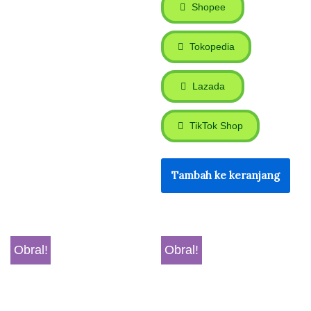
Shopee
Tokopedia
Lazada
TikTok Shop
Tambah ke keranjang
Obral!
Obral!