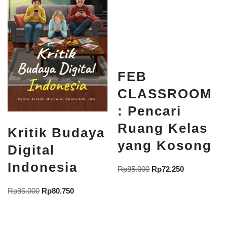
FEB
CLASSROOM
: Pencari
Ruang Kelas
Kritik Budaya
yang Kosong
Digital
Indonesia
Rp
85.000
Rp
72.250
Rp
95.000
Rp
80.750