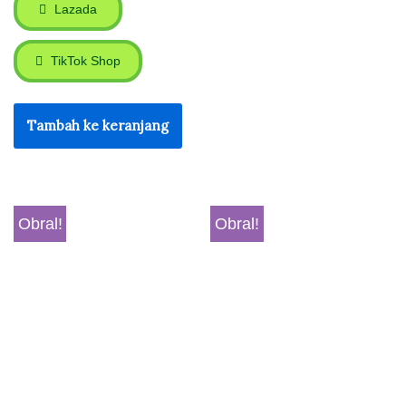
Lazada
TikTok Shop
Tambah ke keranjang
Obral!
Obral!