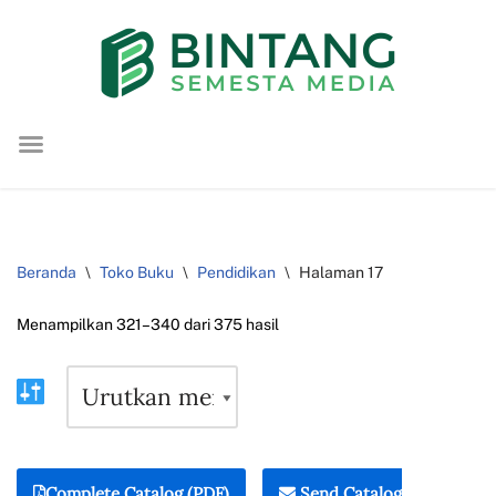
Lompat
ke
konten
Beranda
\
Toko Buku
\
Pendidikan
\
Halaman 17
Menampilkan 321–340 dari 375 hasil
Complete Catalog (PDF)
Send Catalog