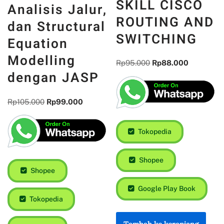
SKILL CISCO
Analisis Jalur,
ROUTING AND
dan Structural
SWITCHING
Equation
Modelling
Rp
95.000
Rp
88.000
dengan JASP
Rp
105.000
Rp
99.000
Tokopedia
Shopee
Shopee
Google Play Book
Tokopedia