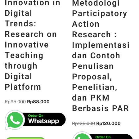
Innovation in
Metodologi
Digital
Participatory
Trends:
Action
Research on
Research :
Innovative
Implementasi
Teaching
dan Contoh
through
Penulisan
Digital
Proposal,
Platform
Penelitian,
dan PKM
Rp
95.000
Rp
88.000
Berbasis PAR
Rp
125.000
Rp
120.000