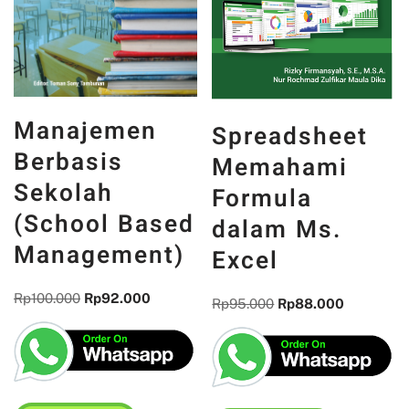
Manajemen
Spreadsheet
Berbasis
Memahami
Sekolah
Formula
(School Based
dalam Ms.
Management)
Excel
Rp
100.000
Rp
92.000
Rp
95.000
Rp
88.000