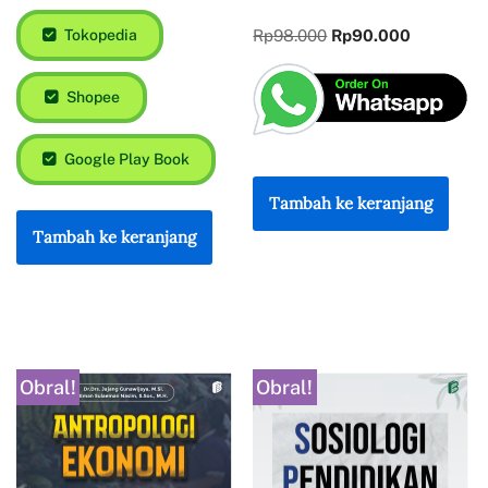
Tokopedia
Rp
98.000
Rp
90.000
Shopee
Google Play Book
Tambah ke keranjang
Tambah ke keranjang
Obral!
Obral!