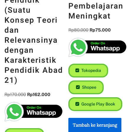
Pendidik
Pembelajaran
(Suatu
Meningkat
Konsep Teori
dan
Rp
80.000
Rp
75.000
Relevansinya
dengan
Karakteristik
Pendidik Abad
Tokopedia
21)
Shopee
Rp
170.000
Rp
162.000
Google Play Book
Tambah ke keranjang