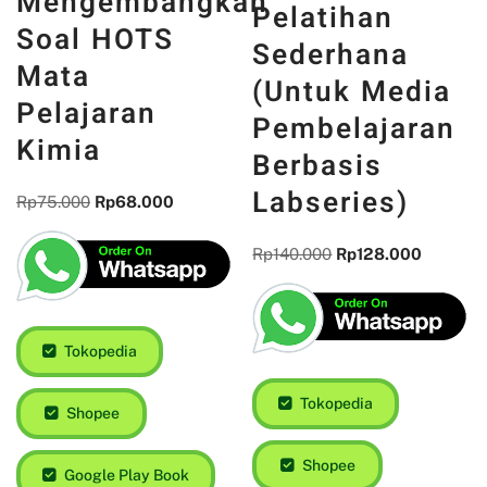
Mengembangkan
Pelatihan
Soal HOTS
Sederhana
Mata
(Untuk Media
Pelajaran
Pembelajaran
Kimia
Berbasis
Labseries)
Rp
75.000
Rp
68.000
Rp
140.000
Rp
128.000
Tokopedia
Tokopedia
Shopee
Shopee
Google Play Book