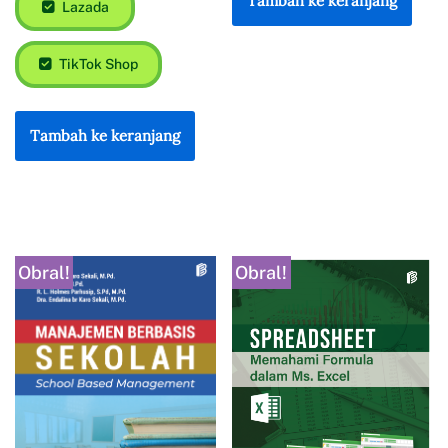
Tambah ke keranjang
Lazada
TikTok Shop
Tambah ke keranjang
Obral!
Obral!