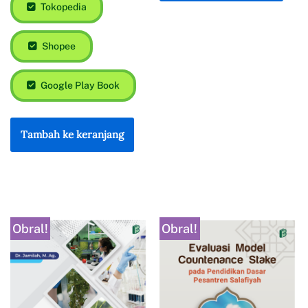
Tokopedia
Shopee
Google Play Book
Tambah ke keranjang
Obral!
Obral!