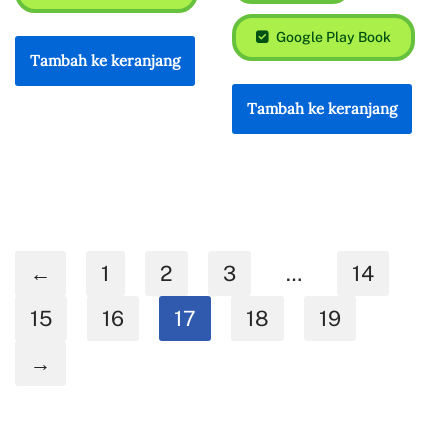
Google Play Book
Tambah ke keranjang
Tambah ke keranjang
←
1
2
3
…
14
15
16
17
18
19
→